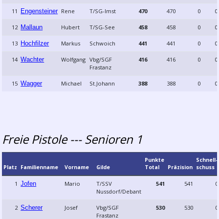
11
Engensteiner
Rene
T/SG-Imst
470
470
0
0
12
Mallaun
Hubert
T/SG-See
458
458
0
0
13
Hochfilzer
Markus
Schwoich
441
441
0
0
14
Wachter
Wolfgang
Vbg/SGF
416
416
0
0
Frastanz
15
Wagger
Michael
St.Johann
388
388
0
0
Freie Pistole --- Senioren 1
Punkte
Schnell­
Platz
Familien­name
Vorname
Gilde
Total
Präzision
schuss
1
Jofen
Mario
T/SSV
541
541
0
Nussdorf/Debant
2
Scherer
Josef
Vbg/SGF
530
530
0
Frastanz