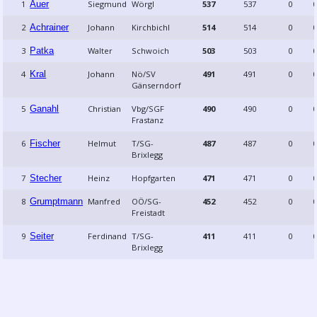
1
Auer
Siegmund
Wörgl
537
537
0
0
2
Achrainer
Johann
Kirchbichl
514
514
0
0
3
Patka
Walter
Schwoich
503
503
0
0
4
Kral
Johann
Nö/SV
491
491
0
0
Gänserndorf
5
Ganahl
Christian
Vbg/SGF
490
490
0
0
Frastanz
6
Fischer
Helmut
T/SG-
487
487
0
0
Brixlegg
7
Stecher
Heinz
Hopfgarten
471
471
0
0
8
Grumptmann
Manfred
OÖ/SG-
452
452
0
0
Freistadt
9
Seiter
Ferdinand
T/SG-
411
411
0
0
Brixlegg