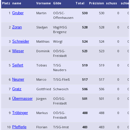
Platz
name
Vorname
Gilde
Total
Präzision
schuss
schi
1
Gruber
Martin
OÖ/SC-
530
530
0
0
Offenhausen
2
Zoran
Sladjan
Vbg/HSG
528
528
0
0
Bregenz
3
Schneider
Matthias
Wörgl
524
524
0
0
4
Wieser
Dominik
OÖ/SG-
523
523
0
0
Freistadt
5
Seifert
Tobias
T/SG
519
519
0
0
Nauders
6
Neuner
Marco
T/SG-Fließ
517
517
0
0
7
Gratz
Gottfried
Schwoich
506
506
0
0
8
Übermasser
Jürgen
OÖ/SG-
501
501
0
0
Freistadt
9
Tröbinger
Markus
OÖ/SG-
488
488
0
0
Freistadt
10
Pfefferle
Florian
T/SG-Imst
483
483
0
0