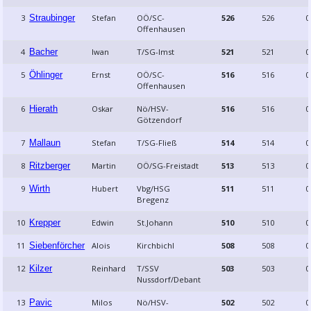
3
Straubinger
Stefan
OÖ/SC-
526
526
0
Offenhausen
4
Bacher
Iwan
T/SG-Imst
521
521
0
5
Öhlinger
Ernst
OÖ/SC-
516
516
0
Offenhausen
6
Hierath
Oskar
Nö/HSV-
516
516
0
Götzendorf
7
Mallaun
Stefan
T/SG-Fließ
514
514
0
8
Ritzberger
Martin
OÖ/SG-Freistadt
513
513
0
9
Wirth
Hubert
Vbg/HSG
511
511
0
Bregenz
10
Krepper
Edwin
St.Johann
510
510
0
11
Siebenförcher
Alois
Kirchbichl
508
508
0
12
Kilzer
Reinhard
T/SSV
503
503
0
Nussdorf/Debant
13
Pavic
Milos
Nö/HSV-
502
502
0