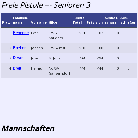
Freie Pistole --- Senioren 3
Familien­
Punkte
Schnell­
Aus­
Platz
name
Vorname
Gilde
Total
Präzision
schuss
schießen
1
Benderer
Evar
T/SG
503
503
0
0
Nauders
2
Bacher
Johann
T/SG-Imst
500
500
0
0
3
Ritter
Josef
St.Johann
494
494
0
0
4
Breit
Helmut
Nö/SV
444
444
0
0
Gänserndorf
Mannschaften