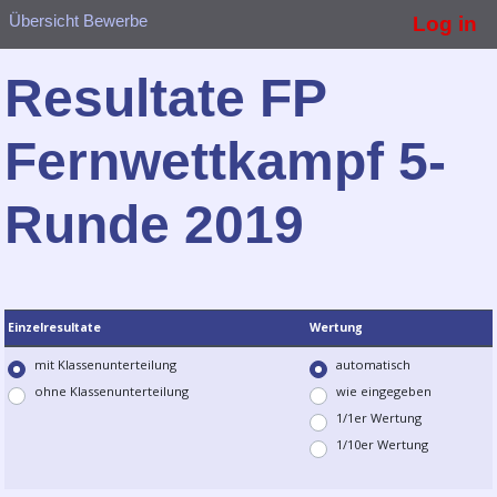
Übersicht Bewerbe
Log in
Resultate FP
Fernwettkampf 5-
Runde 2019
Einzelresultate
Wertung
mit Klassenunterteilung
automatisch
ohne Klassenunterteilung
wie eingegeben
1/1er Wertung
1/10er Wertung