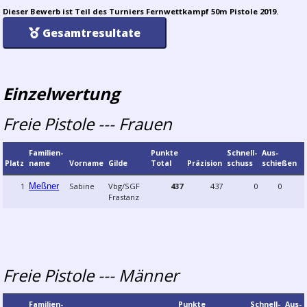
Dieser Bewerb ist Teil des Turniers Fernwettkampf 50m Pistole 2019.
Gesamtresultate
Einzelwertung
Freie Pistole --- Frauen
Familien­
Punkte
Schnell­
Aus­
Platz
name
Vorname
Gilde
Total
Präzision
schuss
schießen
1
Meßner
Sabine
Vbg/SGF
437
437
0
0
Frastanz
Freie Pistole --- Männer
Familien­
Punkte
Schnell­
Aus­