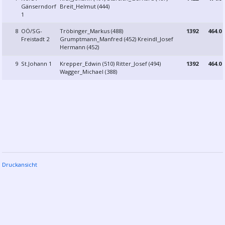
Gänserndorf
Breit_Helmut (444)
1
8
OÖ/SG-
Tröbinger_Markus (488)
1392
464.0
Freistadt 2
Grumptmann_Manfred (452) Kreindl_Josef
Hermann (452)
9
St.Johann 1
Krepper_Edwin (510) Ritter_Josef (494)
1392
464.0
Wagger_Michael (388)
Druckansicht