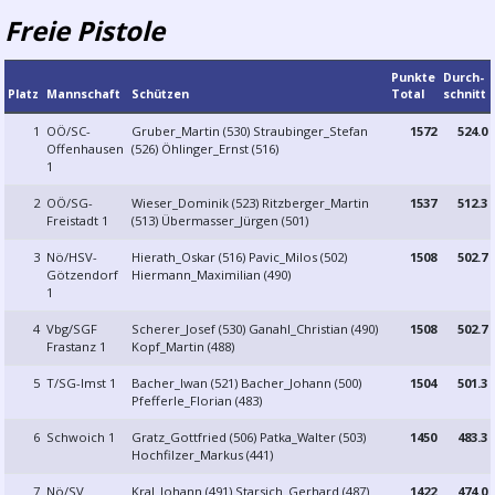
Freie Pistole
Punkte
Durch­
Platz
Mannschaft
Schützen
Total
schnitt
1
OÖ/SC-
Gruber_Martin (530) Straubinger_Stefan
1572
524.0
Offenhausen
(526) Öhlinger_Ernst (516)
1
2
OÖ/SG-
Wieser_Dominik (523) Ritzberger_Martin
1537
512.3
Freistadt 1
(513) Übermasser_Jürgen (501)
3
Nö/HSV-
Hierath_Oskar (516) Pavic_Milos (502)
1508
502.7
Götzendorf
Hiermann_Maximilian (490)
1
4
Vbg/SGF
Scherer_Josef (530) Ganahl_Christian (490)
1508
502.7
Frastanz 1
Kopf_Martin (488)
5
T/SG-Imst 1
Bacher_Iwan (521) Bacher_Johann (500)
1504
501.3
Pfefferle_Florian (483)
6
Schwoich 1
Gratz_Gottfried (506) Patka_Walter (503)
1450
483.3
Hochfilzer_Markus (441)
7
Nö/SV
Kral_Johann (491) Starsich_Gerhard (487)
1422
474.0