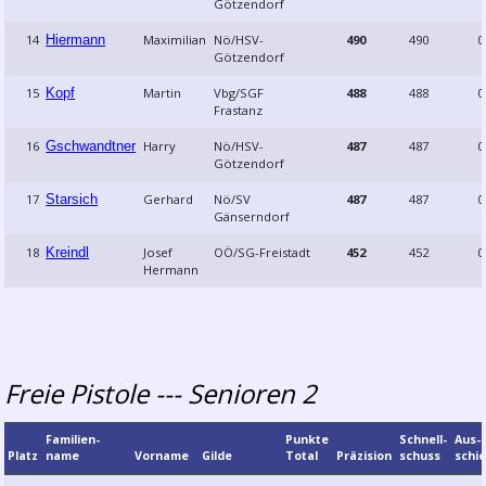
Götzendorf
14
Hiermann
Maximilian
Nö/HSV-
490
490
0
Götzendorf
15
Kopf
Martin
Vbg/SGF
488
488
0
Frastanz
16
Gschwandtner
Harry
Nö/HSV-
487
487
0
Götzendorf
17
Starsich
Gerhard
Nö/SV
487
487
0
Gänserndorf
18
Kreindl
Josef
OÖ/SG-Freistadt
452
452
0
Hermann
Freie Pistole --- Senioren 2
Familien­
Punkte
Schnell­
Aus­
Platz
name
Vorname
Gilde
Total
Präzision
schuss
schi