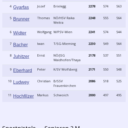
4
Jozef
Brixlegg
2278
574
563
Gyarfas
5
Thomas
NÖ/HSV Raika
2248
555
564
Brunner
Weitra
6
Wolfgang
W/PSV-Wien
2241
574
544
Widter
7
Iwan
T/SG-Mieming
2230
549
564
Bacher
8
Ernst
NÖ/JSG
2178
537
551
Juhitzer
Waidhofen/Thaya
9
Peter
K/SV Wolfsberg
2171
550
548
Eberhard
10
Christian
B/SSV
2086
518
525
Ludwey
Frauenkirchen
11
Markus
Schwoich
2000
497
495
Hochfilzer