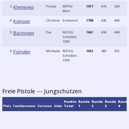
3
Polina
W/PSV-
1917
476
504
Klemenko
Wien
4
Christine
Schwoich
1798
430
444
Kreisser
5
Eva
NÖ/SG
1661
434
408
Bachinger
Scheibbs
1569
6
Michaela
NÖ/SG
1633
385
431
Fürrutter
Scheibbs
1569
Freie Pistole --- Jungschützen
Punkte
Runde
Runde
Runde
Rund
Platz
Familienname
Vorname
Gilde
Total
1
2
3
4