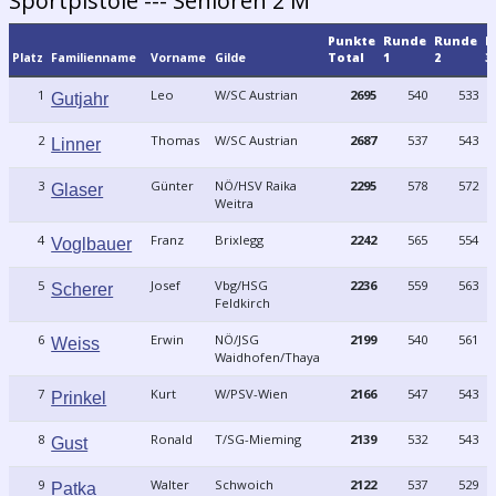
Sportpistole --- Senioren 2 M
Punkte
Runde
Runde
R
Platz
Familienname
Vorname
Gilde
Total
1
2
3
1
Leo
W/SC Austrian
2695
540
533
Gutjahr
2
Thomas
W/SC Austrian
2687
537
543
Linner
3
Günter
NÖ/HSV Raika
2295
578
572
Glaser
Weitra
4
Franz
Brixlegg
2242
565
554
Voglbauer
5
Josef
Vbg/HSG
2236
559
563
Scherer
Feldkirch
6
Erwin
NÖ/JSG
2199
540
561
Weiss
Waidhofen/Thaya
7
Kurt
W/PSV-Wien
2166
547
543
Prinkel
8
Ronald
T/SG-Mieming
2139
532
543
Gust
9
Walter
Schwoich
2122
537
529
Patka