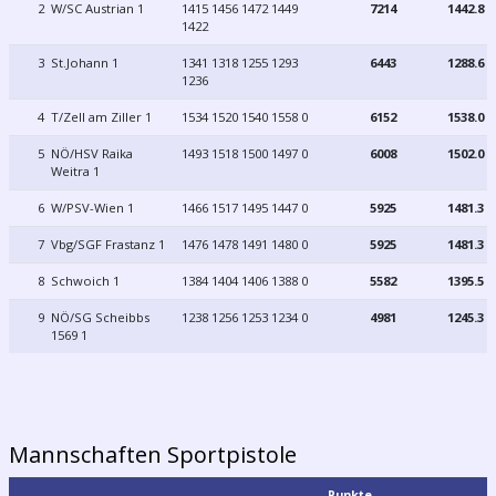
2
W/SC Austrian 1
1415 1456 1472 1449
7214
1442.8
1422
3
St.Johann 1
1341 1318 1255 1293
6443
1288.6
1236
4
T/Zell am Ziller 1
1534 1520 1540 1558 0
6152
1538.0
5
NÖ/HSV Raika
1493 1518 1500 1497 0
6008
1502.0
Weitra 1
6
W/PSV-Wien 1
1466 1517 1495 1447 0
5925
1481.3
7
Vbg/SGF Frastanz 1
1476 1478 1491 1480 0
5925
1481.3
8
Schwoich 1
1384 1404 1406 1388 0
5582
1395.5
9
NÖ/SG Scheibbs
1238 1256 1253 1234 0
4981
1245.3
1569 1
Mannschaften Sportpistole
Punkte