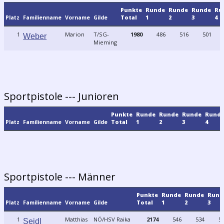
Punkte
Runde
Runde
Runde
Ru
Platz
Familienname
Vorname
Gilde
Total
1
2
3
4
1
Marion
T/SG-
1980
486
516
501
Weber
Mieming
Sportpistole --- Junioren
Punkte
Runde
Runde
Runde
Rund
Platz
Familienname
Vorname
Gilde
Total
1
2
3
4
Sportpistole --- Männer
Punkte
Runde
Runde
Rund
Platz
Familienname
Vorname
Gilde
Total
1
2
3
1
Matthias
NÖ/HSV Raika
2174
546
534
5
Seidl