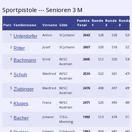
Sportpistole --- Senioren 3 M
Punkte
Runde
Runde
Runde
Platz
Familienname
Vorname
Gilde
Total
1
2
3
1
Anton
St.Johann
2642
528
528
520
Unterdorfer
2
Josef
St.Johann
2607
520
518
527
Ritter
3
Ernst
W/SC
2605
512
520
530
Bachmann
Austrian
4
Manfred
W/SC
2530
522
501
478
Schuh
Austrian
5
Manfred
W/SC
2476
498
497
495
Zlabinger
Austrian
6
Franz
W/SC
2471
520
495
489
Kluges
Austrian
7
Johann
T/SG-
1993
513
478
513
Bacher
Mieming
8
Johann
Schwoich
1862
458
481
469