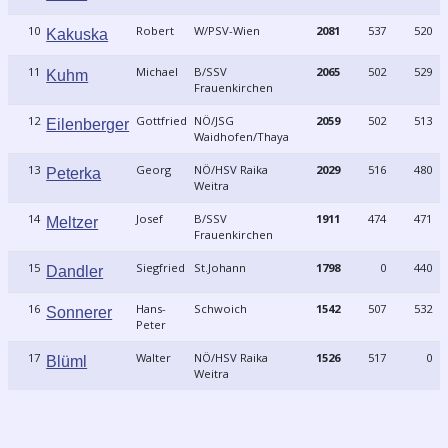
10
Robert
W/PSV-Wien
2081
537
520
Kakuska
11
Michael
B/SSV
2065
502
529
Kuhm
Frauenkirchen
12
Gottfried
NÖ/JSG
2059
502
513
Eilenberger
Waidhofen/Thaya
13
Georg
NÖ/HSV Raika
2029
516
480
Peterka
Weitra
14
Josef
B/SSV
1911
474
471
Meltzer
Frauenkirchen
15
Siegfried
St.Johann
1798
0
440
Dandler
16
Hans-
Schwoich
1542
507
532
Sonnerer
Peter
17
Walter
NÖ/HSV Raika
1526
517
0
Blüml
Weitra