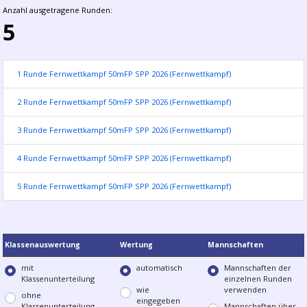
Anzahl ausgetragene Runden:
5
1 Runde Fernwettkampf 50mFP SPP 2026 (Fernwettkampf)
2 Runde Fernwettkampf 50mFP SPP 2026 (Fernwettkampf)
3 Runde Fernwettkampf 50mFP SPP 2026 (Fernwettkampf)
4 Runde Fernwettkampf 50mFP SPP 2026 (Fernwettkampf)
5 Runde Fernwettkampf 50mFP SPP 2026 (Fernwettkampf)
Klassenauswertung
Wertung
Mannschaften
mit
automatisch
Mannschaften der
Klassenunterteilung
einzelnen Runden
wie
verwenden
ohne
eingegeben
Klassenunterteilung
Mannschaften über