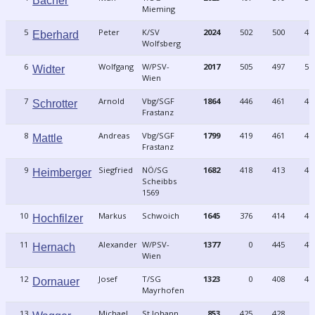
Bacher
Mieming
5
Peter
K/SV
2024
502
500
49
Eberhard
Wolfsberg
6
Wolfgang
W/PSV-
2017
505
497
51
Widter
Wien
7
Arnold
Vbg/SGF
1864
446
461
48
Schrotter
Frastanz
8
Andreas
Vbg/SGF
1799
419
461
45
Mattle
Frastanz
9
Siegfried
NÖ/SG
1682
418
413
42
Heimberger
Scheibbs
1569
10
Markus
Schwoich
1645
376
414
42
Hochfilzer
11
Alexander
W/PSV-
1377
0
445
47
Hernach
Wien
12
Josef
T/SG
1323
0
408
45
Dornauer
Mayrhofen
13
Michael
St.Johann
853
425
428