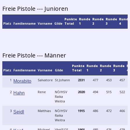
Freie Pistole --- Junioren
Punkte
Runde
Runde
Runde
Rund
Platz
Familienname
Vorname
Gilde
Total
1
2
3
4
Freie Pistole --- Männer
Punkte
Runde
Runde
Runde
R
Platz
Familienname
Vorname
Gilde
Total
1
2
3
4
1
Salvatore
St.Johann
2331
477
453
457
Morabito
2
Rene
NÖ/HSV
2020
494
515
522
Hahn
Raika
Weitra
3
Matthias
NÖ/HSV
1915
486
472
466
Seidl
Raika
Weitra
4
Michael
Vbg/SGF
1901
485
476
479