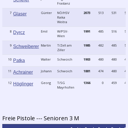
Frastanz
7
Günter
NÖ/HSV
2073
513
531
51
Glaser
Raika
Weitra
8
Emil
W/PSV-
1991
485
516
50
Dyrcz
Wien
9
Martin
T/Zell am
1985
482
485
51
Schweiberer
Ziller
10
Walter
Schwoich
1903
480
480
47
Patka
11
Johann
Schwoich
1881
474
480
47
Achrainer
12
Georg
T/SG
1366
0
459
44
Höglinger
Mayrhofen
Freie Pistole --- Senioren 3 M