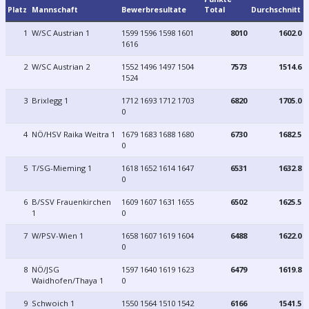
Platz
Mannschaft
Bewerbresultate
Total
Durchschnitt
1
W/SC Austrian 1
1599 1596 1598 1601
8010
1602.0
1616
2
W/SC Austrian 2
1552 1496 1497 1504
7573
1514.6
1524
3
Brixlegg 1
1712 1693 1712 1703
6820
1705.0
0
4
NÖ/HSV Raika Weitra 1
1679 1683 1688 1680
6730
1682.5
0
5
T/SG-Mieming 1
1618 1652 1614 1647
6531
1632.8
0
6
B/SSV Frauenkirchen
1609 1607 1631 1655
6502
1625.5
1
0
7
W/PSV-Wien 1
1658 1607 1619 1604
6488
1622.0
0
8
NÖ/JSG
1597 1640 1619 1623
6479
1619.8
Waidhofen/Thaya 1
0
9
Schwoich 1
1550 1564 1510 1542
6166
1541.5