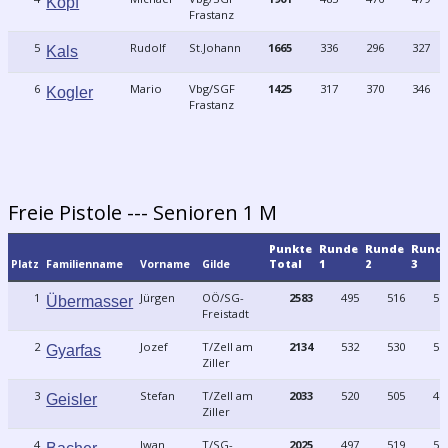
Kopf
Frastanz
5
Rudolf
St.Johann
1665
336
296
327
Kals
6
Mario
Vbg/SGF
1425
317
370
346
Kogler
Frastanz
Freie Pistole --- Senioren 1 M
Punkte
Runde
Runde
Rund
Platz
Familienname
Vorname
Gilde
Total
1
2
3
1
Jürgen
OÖ/SG-
2583
495
516
52
Übermasser
Freistadt
2
Jozef
T/Zell am
2134
532
530
53
Gyarfas
Ziller
3
Stefan
T/Zell am
2033
520
505
49
Geisler
Ziller
4
Iwan
T/SG-
2025
497
519
50