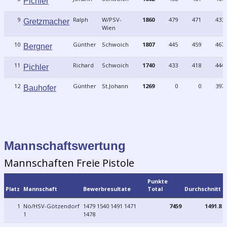
Pichler
9
Ralph
W/PSV-
1860
479
471
433
Gretzmacher
Wien
10
Günther
Schwoich
1807
445
459
467
Bergner
11
Richard
Schwoich
1740
433
418
444
Pichler
12
Günther
St.Johann
1269
0
0
397
Bauhofer
Mannschaftswertung
Mannschaften Freie Pistole
Punkte
Platz
Mannschaft
Bewerbresultate
Total
Durchschnitt
1
Nö/HSV-Götzendorf
1479 1540 1491 1471
7459
1491.8
1
1478