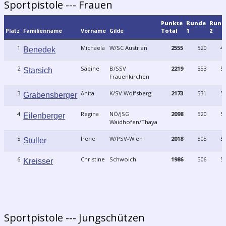
Sportpistole --- Frauen
Punkte
Runde
Rund
Platz
Familienname
Vorname
Gilde
Total
1
2
1
Michaela
W/SC Austrian
2555
520
4
Benedek
2
Sabine
B/SSV
2219
553
5
Starsich
Frauenkirchen
3
Anita
K/SV Wolfsberg
2173
531
5
Grabensberger
4
Regina
NÖ/JSG
2098
520
5
Eilenberger
Waidhofen/Thaya
5
Irene
W/PSV-Wien
2018
505
5
Stuller
6
Christine
Schwoich
1986
506
5
Kreisser
Sportpistole --- Jungschützen