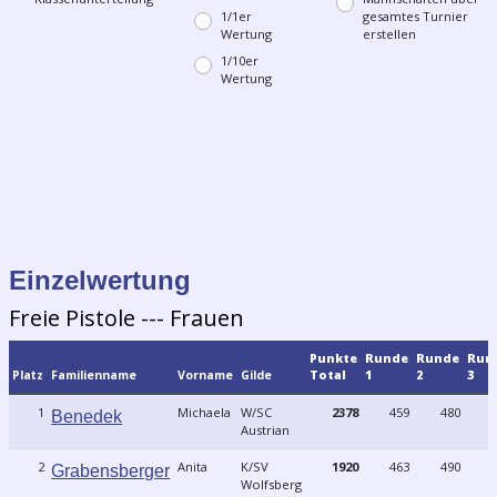
1/1er
gesamtes Turnier
Wertung
erstellen
1/10er
Wertung
Einzelwertung
Freie Pistole --- Frauen
Punkte
Runde
Runde
Run
Platz
Familienname
Vorname
Gilde
Total
1
2
3
1
Michaela
W/SC
2378
459
480
Benedek
Austrian
2
Anita
K/SV
1920
463
490
Grabensberger
Wolfsberg