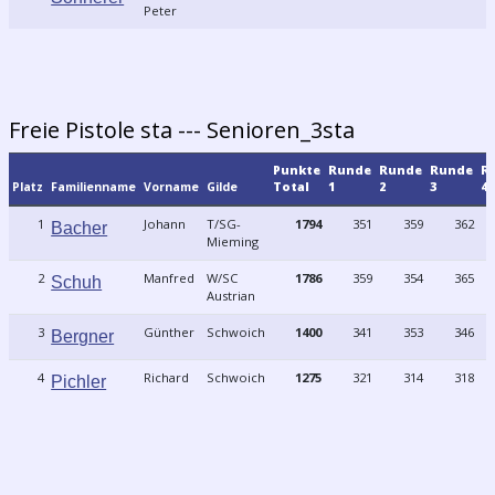
Peter
Freie Pistole sta --- Senioren_3sta
Punkte
Runde
Runde
Runde
R
Platz
Familienname
Vorname
Gilde
Total
1
2
3
4
1
Johann
T/SG-
1794
351
359
362
Bacher
Mieming
2
Manfred
W/SC
1786
359
354
365
Schuh
Austrian
3
Günther
Schwoich
1400
341
353
346
Bergner
4
Richard
Schwoich
1275
321
314
318
Pichler