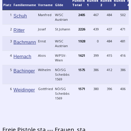
Punkte
Runde
Runde
Runde
R
Platz
Familienname
Vorname
Gilde
Total
1
2
3
4
1
Manfred
W/SC
2405
467
484
502
Schuh
Austrian
2
Josef
St.Johann
2226
439
437
471
Ritter
3
Ernst
W/SC
1928
0
484
481
Bachmann
Austrian
4
Alois
W/PSV-
1621
399
415
416
Hernach
Wien
5
Wilhelm
NÖ/SG
1575
386
412
386
Bachinger
Scheibbs
1569
6
Gottfried
NÖ/SG
1571
380
396
406
Weidinger
Scheibbs
1569
Freie Pistole sta --- Frauen_sta