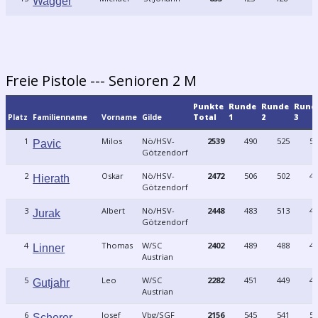
Wagger
Freie Pistole --- Senioren 2 M
Punkte
Runde
Runde
Rund
Platz
Familienname
Vorname
Gilde
Total
1
2
3
1
Milos
Nö/HSV-
2539
490
525
50
Pavic
Götzendorf
2
Oskar
Nö/HSV-
2472
506
502
48
Hierath
Götzendorf
3
Albert
Nö/HSV-
2448
483
513
49
Jurak
Götzendorf
4
Thomas
W/SC
2402
489
488
48
Linner
Austrian
5
Leo
W/SC
2282
451
449
47
Gutjahr
Austrian
6
Josef
Vbg/SGF
2156
545
541
53
Scherer