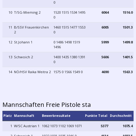
0
10
T/SG-Mieming 2
1520 1515 1534 1495
6064
1516.0
0
11
B/SSV Frauenkirchen
1460 1515 1477 1553
6005
1501.3
2
0
12
St.Johann 1
0 1486 1498 1519
5999
1499.8
1496
13
Schwoich 2
1400 1435 1380 1391
5606
1401.5
0
14
NÖ/HSV Raika Weitra 2
1575 0 1566 1549 0
4690
1563.3
Mannschaften Freie Pistole sta
Platz
Mannschaft
Bewerbresultate
Punkte Total
Durchschnitt
1
W/SC Austrian 1
1062 1073 1102 1069 1071
5377
1075.4
2
Schwoich 1
1022 1031 1035 1046 0
4134
1033.5