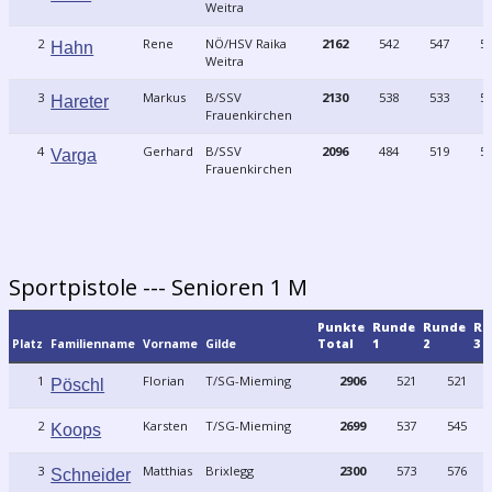
Weitra
2
Rene
NÖ/HSV Raika
2162
542
547
5
Hahn
Weitra
3
Markus
B/SSV
2130
538
533
5
Hareter
Frauenkirchen
4
Gerhard
B/SSV
2096
484
519
5
Varga
Frauenkirchen
Sportpistole --- Senioren 1 M
Punkte
Runde
Runde
Ru
Platz
Familienname
Vorname
Gilde
Total
1
2
3
1
Florian
T/SG-Mieming
2906
521
521
Pöschl
2
Karsten
T/SG-Mieming
2699
537
545
Koops
3
Matthias
Brixlegg
2300
573
576
Schneider