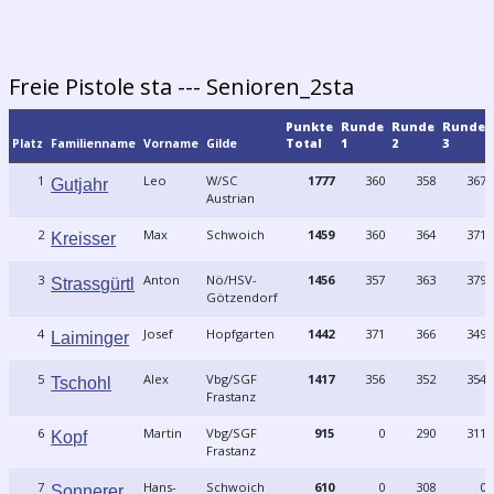
Freie Pistole sta --- Senioren_2sta
Punkte
Runde
Runde
Runde
Platz
Familienname
Vorname
Gilde
Total
1
2
3
1
Leo
W/SC
1777
360
358
367
Gutjahr
Austrian
2
Max
Schwoich
1459
360
364
371
Kreisser
3
Anton
Nö/HSV-
1456
357
363
379
Strassgürtl
Götzendorf
4
Josef
Hopfgarten
1442
371
366
349
Laiminger
5
Alex
Vbg/SGF
1417
356
352
354
Tschohl
Frastanz
6
Martin
Vbg/SGF
915
0
290
311
Kopf
Frastanz
7
Hans-
Schwoich
610
0
308
0
Sonnerer