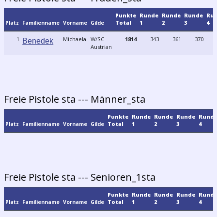
Punkte
Runde
Runde
Runde
Ru
Platz
Familienname
Vorname
Gilde
Total
1
2
3
4
1
Michaela
W/SC
1814
343
361
370
Benedek
Austrian
Freie Pistole sta --- Männer_sta
Punkte
Runde
Runde
Runde
Rund
Platz
Familienname
Vorname
Gilde
Total
1
2
3
4
Freie Pistole sta --- Senioren_1sta
Punkte
Runde
Runde
Runde
Rund
Platz
Familienname
Vorname
Gilde
Total
1
2
3
4