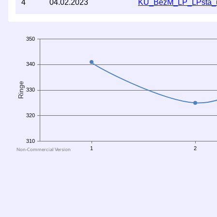
4
04.02.2023
KU_BezM_LP_LPsta_