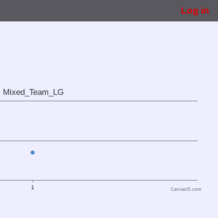
Log in
CanvasJS.com