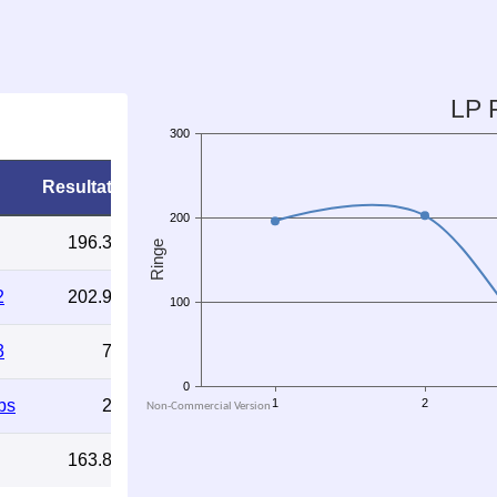
Resultat
196.3
2
202.9
3
7
bs
2
163.8