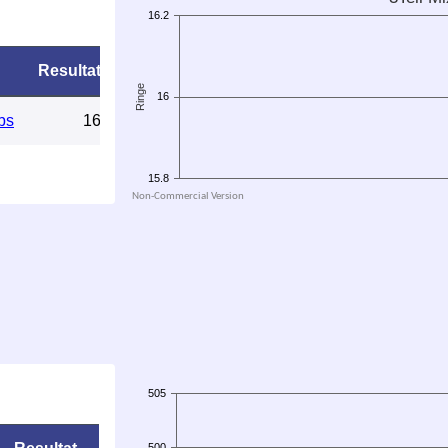
Resultat
bs
16