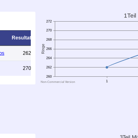
Resultat
bs
262
270