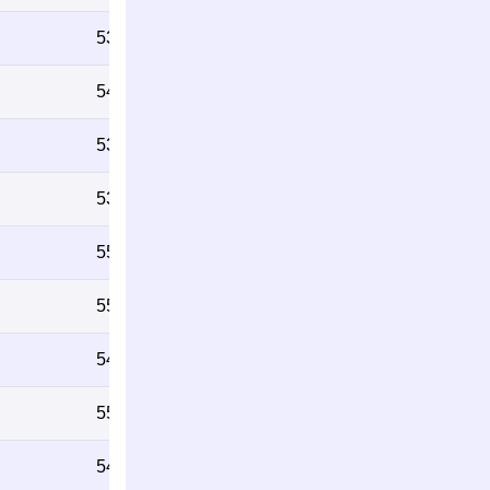
539
542
534
534
557
550
541
555
548