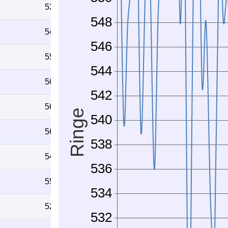
536
549
554
563
560
566
548
557
522