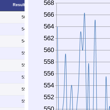
Resultat
564
540
548
552
559
539
551
553