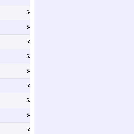
548
542
528
537
543
523
536
541
527