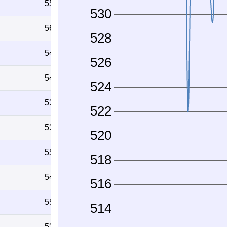
551
565
543
548
533
531
555
548
550
536